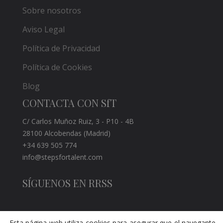
Sobre nosotros
Aviso Legal
Política de Privacidad
Política de Cookies
Blog
CONTACTA CON SfT
C/ Carlos Muñoz Ruiz, 3 - P10 - 4B
28100 Alcobendas (Madrid)
+34 639 505 774
info@stepsfortalent.com
SÍGUENOS EN RRSS
Esta página web utiliza cookies para asegurar que el navegante