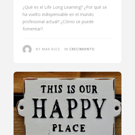
¿Qué es el Life Long Learning? ¿Por qué se
ha vuelto indispensable en el mundo
profesional actual? ¿Cómo se puede
fomentar?.
BY MAR RUIZ
IN
CRECIMIENTO