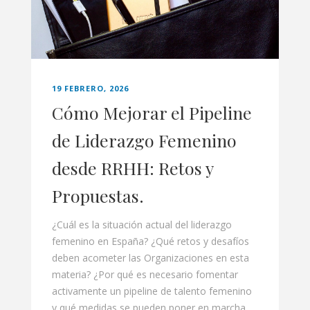
19 FEBRERO, 2026
Cómo Mejorar el Pipeline
de Liderazgo Femenino
desde RRHH: Retos y
Propuestas.
¿Cuál es la situación actual del liderazgo
femenino en España? ¿Qué retos y desafíos
deben acometer las Organizaciones en esta
materia? ¿Por qué es necesario fomentar
activamente un pipeline de talento femenino
y qué medidas se pueden poner en marcha