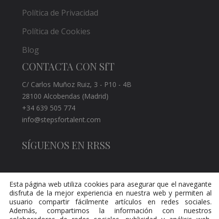
Política de Privacidad
Política de Cookies
Blog
CONTACTA CON SfT
C/ Carlos Muñoz Ruiz, 3 - P10 - 4B
28100 Alcobendas (Madrid)
+34 639 505 774
info@stepsfortalent.com
SÍGUENOS EN RRSS
Esta página web utiliza cookies para asegurar que el navegante
disfruta de la mejor experiencia en nuestra web y permiten al
usuario compartir fácilmente artículos en redes sociales.
Además, compartimos la información con nuestros