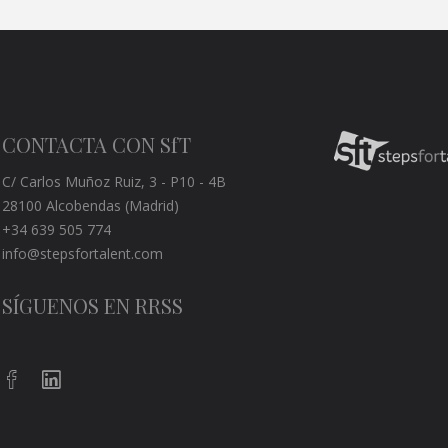
CONTACTA CON SfT
C/ Carlos Muñoz Ruiz, 3 - P10 - 4B
28100 Alcobendas (Madrid)
+34 639 505 774
info@stepsfortalent.com
SÍGUENOS EN RRSS