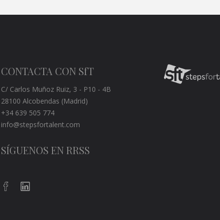
CONTACTA CON SfT
C/ Carlos Muñoz Ruiz, 3 - P10 - 4B
28100 Alcobendas (Madrid)
+34 639 505 774
info@stepsfortalent.com
SÍGUENOS EN RRSS