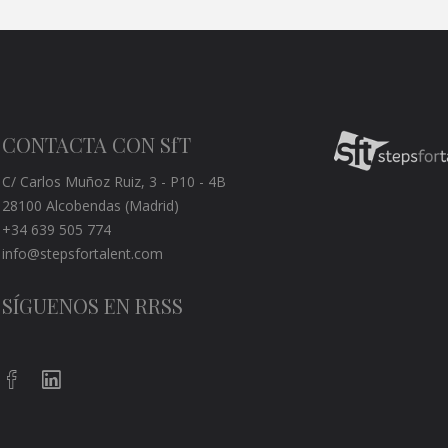
CONTACTA CON SfT
C/ Carlos Muñoz Ruiz, 3 - P10 - 4B
28100 Alcobendas (Madrid)
+34 639 505 774
info@stepsfortalent.com
SÍGUENOS EN RRSS